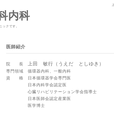
科内科
ニックです。
医師紹介
上田 敏行（うえだ としゆき）
院 長
専門領域 循環器内科、一般内科
資 格 日本循環器学会専門医
日本内科学会認定医
心臓リハビリテーション学会指導士
日本医師会認定産業医
医学博士